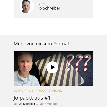
VON
Jo Schreiber
Mehr von diesem Format
EPISODE
46
JO PACKT AUS
PODCAST-ARCHIV
Jo packt aus #1
von
Jo Schreiber
vor 2 Monaten