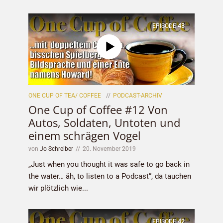
EPISODE
43
ONE CUP OF TEA/ COFFEE
PODCAST-ARCHIV
One Cup of Coffee #12 Von
Autos, Soldaten, Untoten und
einem schrägen Vogel
von
Jo Schreiber
20. November 2019
„Just when you thought it was safe to go back in
the water… äh, to listen to a Podcast“, da tauchen
wir plötzlich wie...
EPISODE
42